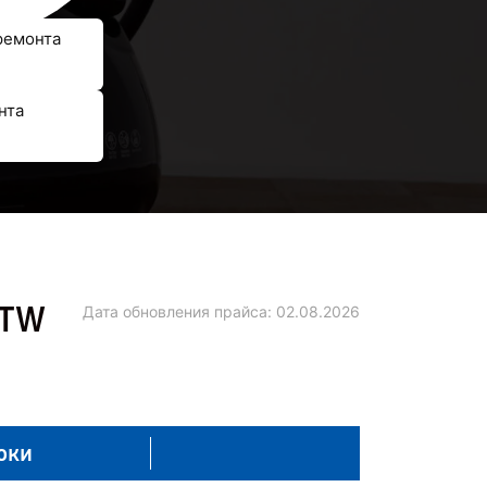
ремонта
нта
ATW
Дата обновления прайса:
02.08.2026
оки