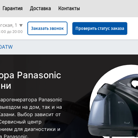
Гарантия
Доставка
Контакты
гская, 1
▼
Проверить статус заказа
Заказать звонок
:00 до 20:00
00ATW
ора Panasonic
ани
арогенератора Panasonic
ыездом на дом, так и на
Казани. Выбор зависит от
 Сервисный центр
нием для диагностики и
 Panasonic.