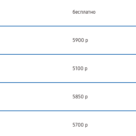
бесплатно
5900 р
5100 р
5850 р
5700 р