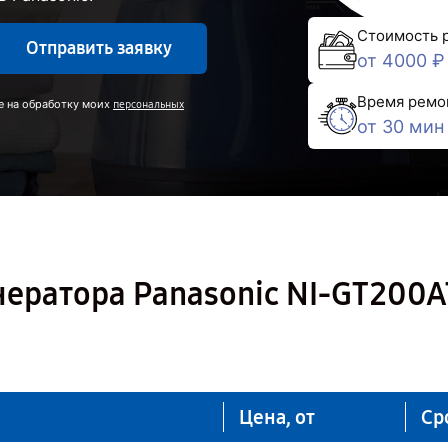
Стоимость 
Отправить заявку
от 4000 ₽
Время ремо
е на обработку моих
персональных
от 30 мин
нератора Panasonic NI-GT200
Цена, от
Ср